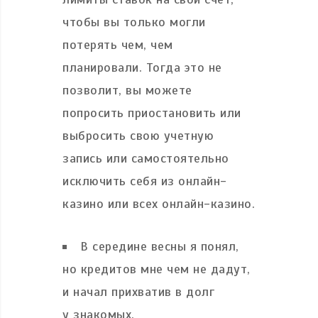
чтобы вы только могли
потерять чем, чем
планировали. Тогда это не
позволит, вы можете
попросить приостановить или
выбросить свою учетную
запись или самостоятельно
исключить себя из онлайн-
казино или всех онлайн-казино.
В середине весны я понял,
но кредитов мне чем не дадут,
и начал прихватив в долг
у знакомых.