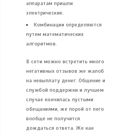
аппаратам пришли
электрические.
Комбинации определяются
путем математических
алгоритмов.
В сети можно встретить много
негативных отзывов же жалоб
на невыплату денег. Общение и
службой поддержки и лучшем
случае кончилась пустыми
обещаниями, же порой от пего
вообще не получится
дождаться ответа. Же как