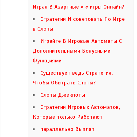
Играя В Азартные » « игры Онлайн?
Стратегии И советовать По Игре
в Слоты
Играйте В Игровые Автоматы С
Дополнительными Бонусными
Функциями
Существует ведь Стратегия,
Чтобы Обыграть Слоты?
Слоты Джекпоты
Стратегии Игровых Автоматов,
Которые только Работают
параллельно Выплат