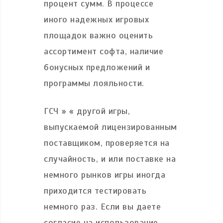
процент сумм. В процессе
иного надежных игровых
площадок важно оценить
ассортимент софта, наличие
бонусных предложений и
программы лояльности.
ГСЧ » « другой игры,
выпускаемой лицензированным
поставщиком, проверяется на
случайность, и или поставке на
немного рынков игры иногда
приходится тестировать
немного раз. Если вы даете
согласие на использование