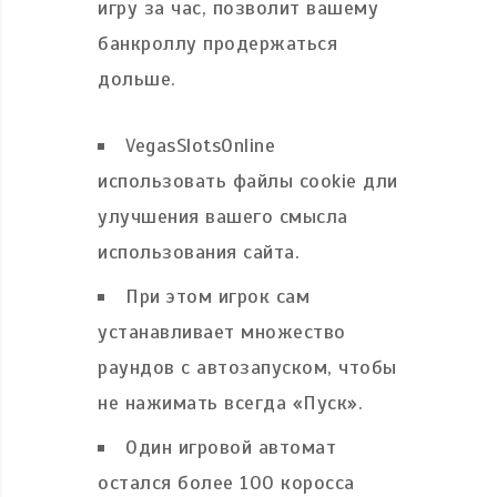
игру за час, позволит вашему
банкроллу продержаться
дольше.
VegasSlotsOnline
использовать файлы cookie дли
улучшения вашего смысла
использования сайта.
При этом игрок сам
устанавливает множество
раундов с автозапуском, чтобы
не нажимать всегда «Пуск».
Один игровой автомат
остался более 100 коросса