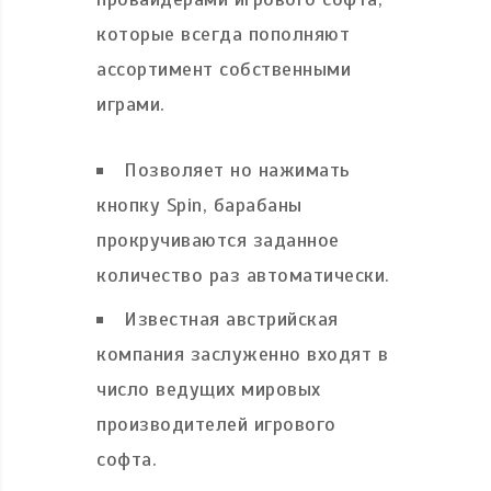
которые всегда пополняют
ассортимент собственными
играми.
Позволяет но нажимать
кнопку Spin, барабаны
прокручиваются заданное
количество раз автоматически.
Известная австрийская
компания заслуженно входят в
число ведущих мировых
производителей игрового
софта.