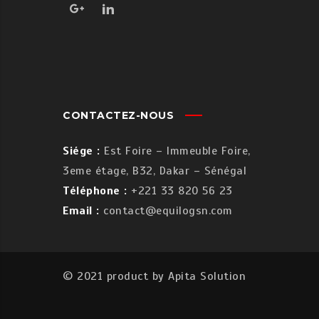
O
M
Y
I
U
S
N
A
L
Y
A
T
R
I
CONTACTEZ-NOUS
I
Ş
Siége :
Est Foire – Immeuble Foire,
I
3eme étage, B32, Dakar – Sénégal
R
Téléphone :
+221 33 820 56 23
K
Ə
Email :
contact@equilogsn.com
T
I
G
© 2021 product by
Apita Solution
Ö
R
Ü