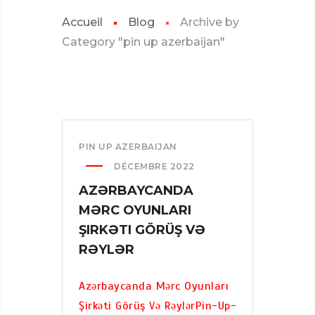
Accueil
Blog
Archive by
Category "pin up azerbaijan"
PIN UP AZERBAIJAN
DÉCEMBRE 2022
AZƏRBAYCANDA
MƏRC OYUNLARI
ŞIRKƏTI GÖRÜŞ VƏ
RƏYLƏR
Azərbaycanda Mərc Oyunları
Şirkəti Görüş Və RəylərPin-Up-