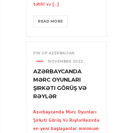
təhlil və [...]
C
O
Y
P
READ MORE
U
I
N
N
L
U
A
P
PIN UP AZERBAIJAN
R
:
I
NOVEMBRE 2022
U
Ş
AZƏRBAYCANDA
K
I
R
MƏRC OYUNLARI
R
A
ŞIRKƏTI GÖRÜŞ VƏ
K
Y
RƏYLƏR
Ə
N
T
A
I
Azərbaycanda Mərc Oyunları
D
G
Şirkəti Görüş Və RəylərHazırda
A
Ö
en yeni başlayanlar minimum
K
R