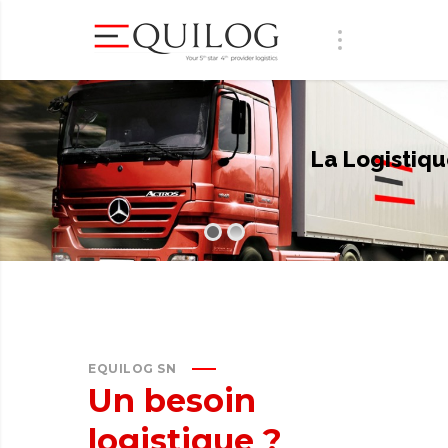
La Logistiqu
EQUILOG SN
Un
besoin
logistique
?