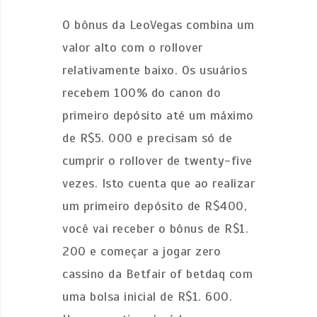
O bônus da LeoVegas combina um
valor alto com o rollover
relativamente baixo. Os usuários
recebem 100% do canon do
primeiro depósito até um máximo
de R$5. 000 e precisam só de
cumprir o rollover de twenty-five
vezes. Isto cuenta que ao realizar
um primeiro depósito de R$400,
você vai receber o bônus de R$1.
200 e começar a jogar zero
cassino da Betfair of betdaq com
uma bolsa inicial de R$1. 600.