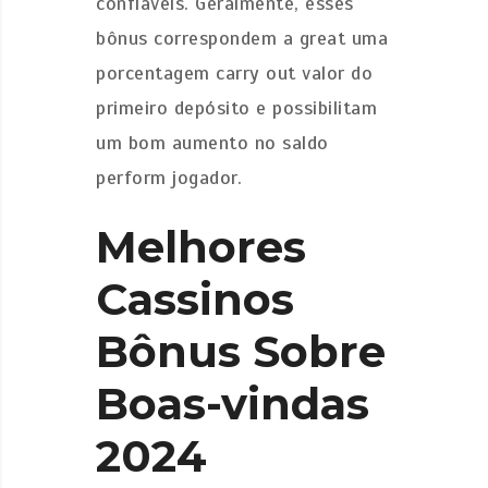
confiáveis. Geralmente, esses
bônus correspondem a great uma
porcentagem carry out valor do
primeiro depósito e possibilitam
um bom aumento no saldo
perform jogador.
Melhores
Cassinos
Bônus Sobre
Boas-vindas
2024