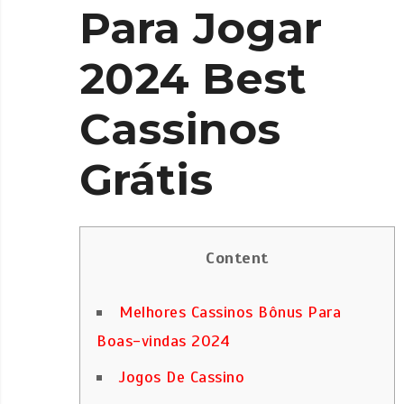
Para Jogar
2024 Best
Cassinos
Grátis
Content
Melhores Cassinos Bônus Para
Boas-vindas 2024
Jogos De Cassino