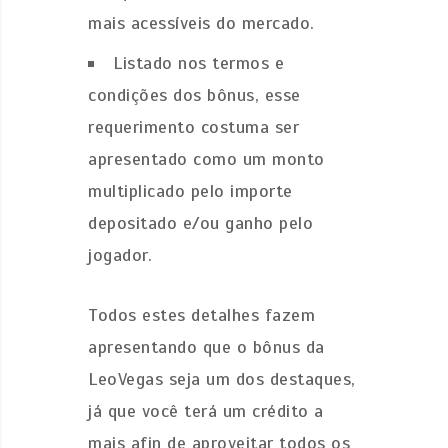
mais acessíveis do mercado.
Listado nos termos e
condições dos bônus, esse
requerimento costuma ser
apresentado como um monto
multiplicado pelo importe
depositado e/ou ganho pelo
jogador.
Todos estes detalhes fazem
apresentando que o bônus da
LeoVegas seja um dos destaques,
já que você terá um crédito a
mais afin de aproveitar todos os