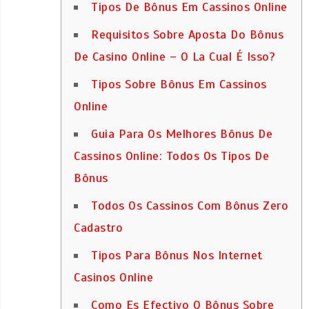
Tipos De Bônus Em Cassinos Online
Requisitos Sobre Aposta Do Bônus
De Casino Online – O La Cual É Isso?
Tipos Sobre Bônus Em Cassinos
Online
Guia Para Os Melhores Bônus De
Cassinos Online: Todos Os Tipos De
Bônus
Todos Os Cassinos Com Bônus Zero
Cadastro
Tipos Para Bônus Nos Internet
Casinos Online
Como Es Efectivo O Bônus Sobre