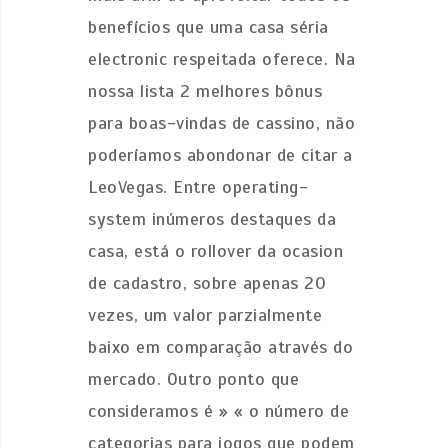
benefícios que uma casa séria
electronic respeitada oferece. Na
nossa lista 2 melhores bônus
para boas-vindas de cassino, não
poderíamos abondonar de citar a
LeoVegas. Entre operating-
system inúmeros destaques da
casa, está o rollover da ocasion
de cadastro, sobre apenas 20
vezes, um valor parzialmente
baixo em comparação através do
mercado. Outro ponto que
consideramos é » « o número de
categorias para jogos que podem