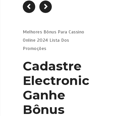
Melhores Bônus Para Cassino
Online 2024 Lista Dos
Promoções
Cadastre
Electronic
Ganhe
Bônus