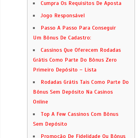
Cumpra Os Requisitos De Aposta
Jogo Responsável
Passo A Passo Para Conseguir
Um Bônus De Cadastro:
Cassinos Que Oferecem Rodadas
Grátis Como Parte Do Bônus Zero
Primeiro Depósito – Lista
Rodadas Grátis Tais Como Parte Do
Bônus Sem Depósito Na Casinos
Online
Top A Few Cassinos Com Bônus
Sem Depósito
Promoção De Fidelidade Ou Bônus