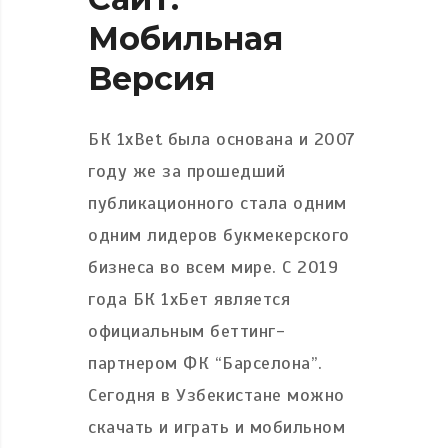
Мобильная
Версия
БК 1xBet была основана и 2007
году же за прошедший
публикационного стала одним
одним лидеров букмекерского
бизнеса во всем мире. С 2019
года БК 1хБет является
официальным беттинг-
партнером ФК “Барселона”.
Сегодня в Узбекистане можно
скачать и играть и мобильном