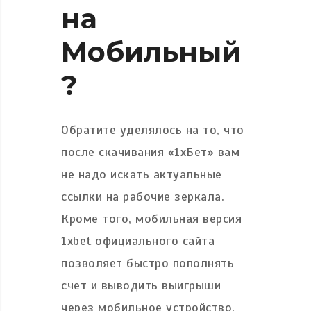
на
Мобильный
?
Обратите уделялось на то, что
после скачивания «1хБет» вам
не надо искать актуальные
ссылки на рабочие зеркала.
Кроме того, мобильная версия
1xbet официального сайта
позволяет быстро пополнять
счет и выводить выигрыши
через мобильное устройство.