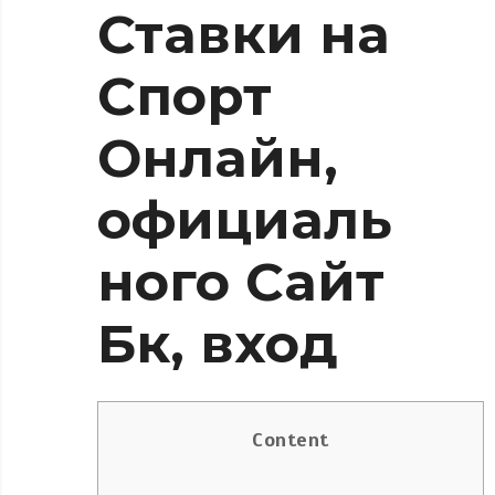
Ставки на
Спорт
Онлайн,
официаль
ного Сайт
Бк, вход
Content