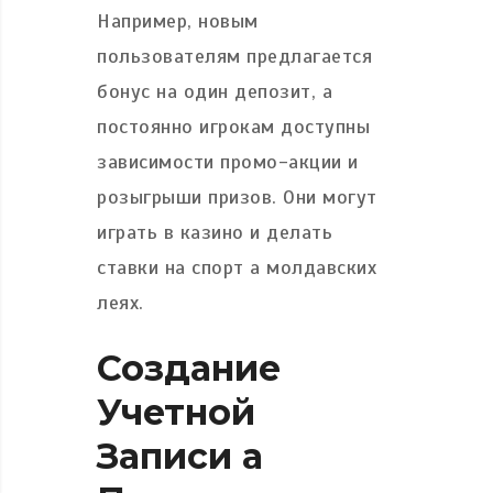
Например, новым
пользователям предлагается
бонус на один депозит, а
постоянно игрокам доступны
зависимости промо-акции и
розыгрыши призов. Они могут
играть в казино и делать
ставки на спорт а молдавских
леях.
Создание
Учетной
Записи а