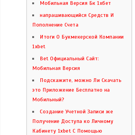
Мобильная Версия Бк 1хбет
напрашивающийся Средств И
Пополнение Счета
Итоги О Букмекерской Компании
1xbet
Bet Официальный Сайт:
Мобильная Версия
Подскажите, можно Ли Скачать
это Приложение Бесплатно на
Мобильный?
Создание Учетной Записи же
Получение Доступа ко Личному
Кабинету 1xbet С Помощью