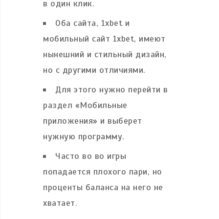
в один клик.
Оба сайта, 1xbet и
мобильный сайт 1xbet, имеют
нынешний и стильный дизайн,
но с другими отличиями.
Для этого нужно перейти в
раздел «Мобильные
приложения» и выберет
нужную программу.
Часто во во игры
попадается плохого пари, но
проценты баланса на него не
хватает.