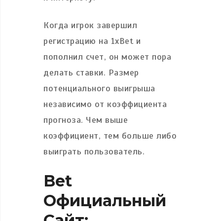
Когда игрок завершил
регистрацию на 1xBet и
пополнил счет, он может пора
делать ставки. Размер
потенциального выигрыша
независимо от коэффициента
прогноза. Чем выше
коэффициент, тем больше либо
выиграть пользователь.
Bet
Официальный
Сайт: