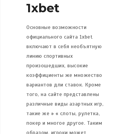
1xbet
Основные возможности
официального сайта 1xbet
включают в себя необъятную
линию спортивных
произошедших, высокие
коэффициенты же множество
вариантов дли ставок. Кроме
того, на сайте представлены
различные виды азартных игр,
такие же » « слоты, рулетка,
покер и многое другое. Таким
образом, игроки может