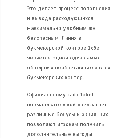
Это делает процесс пополнения
и вывода расходующихся
максимально удобным же
безопасным. Линия в
букмекерской конторе 1хбет
является одной один самых
обширных пообтесавшихся всех
букмекерских контор.
Официальному сайт 1xbet
нормализаторской предлагает
различные бонусы и акции, них
позволяют игрокам получить
дополнительные выгоды.