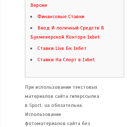
Версии
Финансовые Ставки
Ввод И логичный Средств В
Букмекерской Конторе 1xbet
Ставки Live Бк 1хбет
Ставки На Спорт в 1xbet
При использовании текстовых
материалов сайта гиперссылка
в Sport. ua обязательна.
Использование
фотоматериалов сайта без