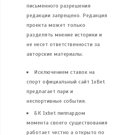
письменного разрешения
редакции запрещено. Редакция
проекта может только
разделять мнение историки и
не несет ответственности за
авторские материалы.
Исключением ставок на
спорт официальный сайт 1xBet
предлагает пари и
неспортивные события.
БК 1xbet пиппардом
момента своего существования
работает честно а открыто по