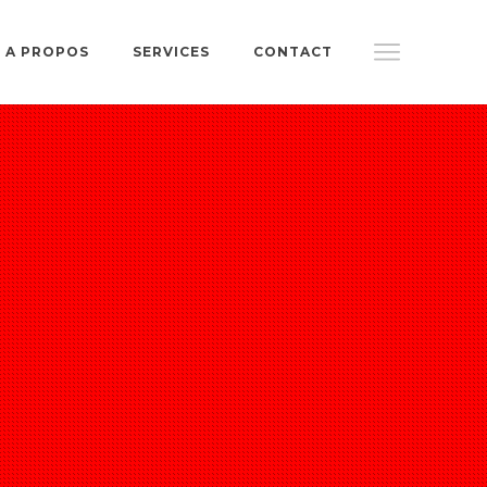
A PROPOS
SERVICES
CONTACT