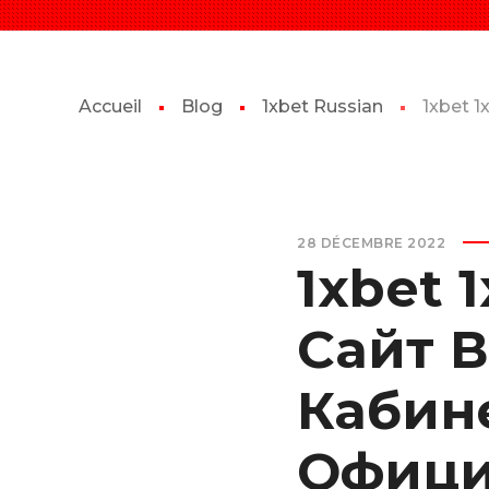
Accueil
Blog
1xbet Russian
1xbet 
28 DÉCEMBRE 2022
1xbet 
Сайт 
Кабине
Офици