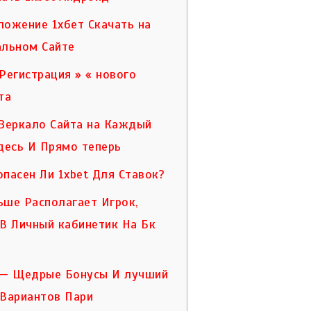
ложение 1хбет Скачать на
льном Сайте
Регистрация » « нового
та
 Зеркало Сайта на Каждый
десь И Прямо теперь
опасен Ли 1xbet Для Ставок?
ьше Располагает Игрок,
В Личный кабинетик На Бк
 — Щедрые Бонусы И лучший
Вариантов Пари