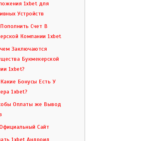
ложения 1xbet для
ивных Устройств
 Пополнить Счет В
ерской Компании 1xbet
 чем Заключаются
щества Букмекерской
ии 1xbet?
Какие Бонусы Есть У
ера 1xbet?
собы Оплаты же Вывод
в
 Официальный Сайт
чать 1xbet Андроид