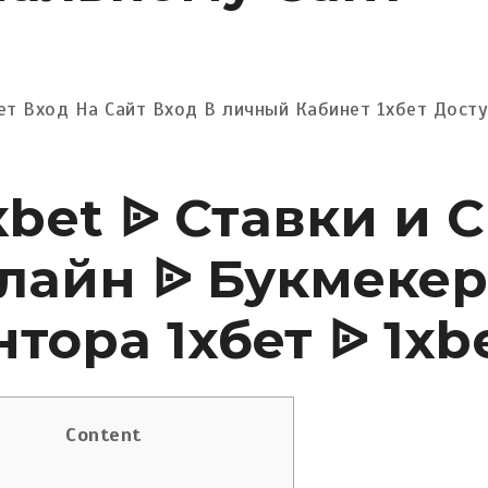
бет Вход На Сайт Вход В личный Кабинет 1хбет Дост
1xbet ᐉ Ставки и 
лайн ᐉ Букмекер
нтора 1хбет ᐉ 1x
Content