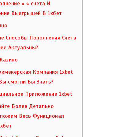
олнение » « счета И
ние Выигрышей В 1хбет
ино
ие Способы Пополнения Счета
ее Актуальны?
 Казино
укмекерская Компания 1xbet
Вы смогли Бы Знать?
циальное Приложение 1xbet
айте Более Детально
ложим Весь Функционал
1хбет