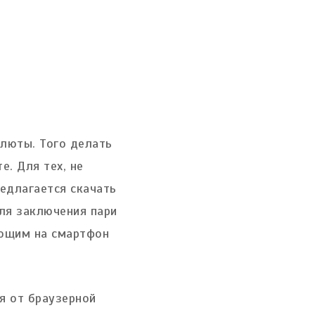
люты. Того делать
е. Для тех, не
едлагается скачать
ля заключения пари
ающим на смартфон
я от браузерной